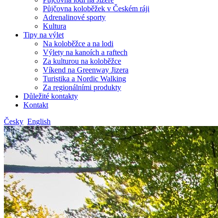
Půjčovna koloběžek v Českém ráji
Adrenalinové sporty
Kultura
Tipy na výlet
Na koloběžce a na lodi
Výlety na kanoích a raftech
Za kulturou na koloběžce
Víkend na Greenway Jizera
Turistika a Nordic Walking
Za regionálními produkty
Důležité kontakty
Kontakt
Česky
English