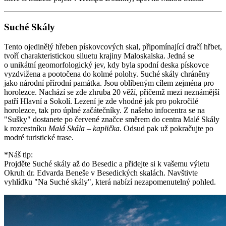
Suché Skály
Tento ojedinělý hřeben pískovcových skal, připomínající dračí hřbet,
tvoří charakteristickou siluetu krajiny Maloskalska. Jedná se
o unikátní geomorfologický jev, kdy byla spodní deska pískovce
vyzdvižena a pootočena do kolmé polohy. Suché skály chráněny
jako národní přírodní památka. Jsou oblíbeným cílem zejména pro
horolezce. Nachází se zde zhruba 20 věží, přičemž mezi neznámější
patří Hlavní a Sokolí. Lezení je zde vhodné jak pro pokročilé
horolezce, tak pro úplné začátečníky. Z našeho infocentra se na
"Sušky" dostanete po červené značce směrem do centra Malé Skály
k rozcestníku
Malá Skála – kaplička
. Odsud pak už pokračujte po
modré turistické trase.
*Náš tip:
Projděte Suché skály až do Besedic a přidejte si k vašemu výletu
Okruh dr. Edvarda Beneše v Besedických skalách. Navštivte
vyhlídku "Na Suché skály", která nabízí nezapomenutelný pohled.