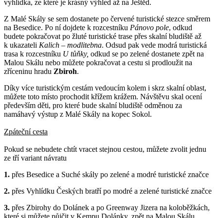
vyhlídka, ze které je krásný výhled až na Ještěd.
Z Malé Skály se sem dostanete po červené turistické stezce směrem
na Besedice. Po ní dojdete k rozcestníku
Pánovo pole
, odkud
budete pokračovat po žluté turistické trase přes skalní bludiště až
k ukazateli
Kalich – modlitebna
. Odsud pak vede modrá turistická
trasa k rozcestníku
U tůňky,
odkud se po zelené dostanete zpět na
Malou Skálu nebo můžete pokračovat a cestu si prodloužit na
zříceninu hradu
Zbiroh
.
Díky více turistickým cestám vedoucím kolem i skrz skalní oblast,
můžete toto místo prochodit křížem krážem. Návštěvu skal ocení
především děti, pro které bude skalní bludiště odměnou za
namáhavý výstup z Malé Skály na kopec Sokol.
Zpáteční cesta
Pokud se nebudete chtít vracet stejnou cestou, můžete zvolit jednu
ze tří variant návratu
1.
přes Besedice a Suché skály po zelené a modré turistické značce
2.
přes Vyhlídku Českých bratří po modré a zelené turistické značce
3.
přes Zbirohy do Dolánek a po Greenway Jizera na koloběžkách,
které si můžete půjčit v Kempu Dolánky, zpět na Malou Skálu.