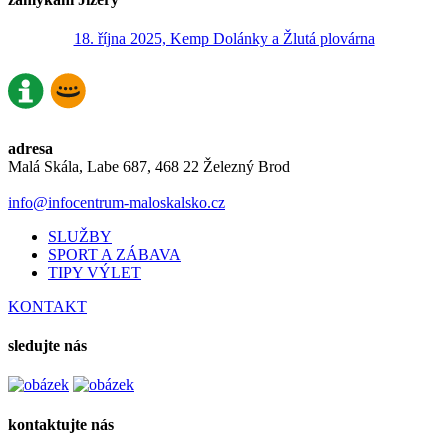
18. října 2025, Kemp Dolánky a Žlutá plovárna
adresa
Malá Skála, Labe 687, 468 22 Železný Brod
info@infocentrum-maloskalsko.cz
SLUŽBY
SPORT A ZÁBAVA
TIPY VÝLET
KONTAKT
sledujte nás
kontaktujte nás