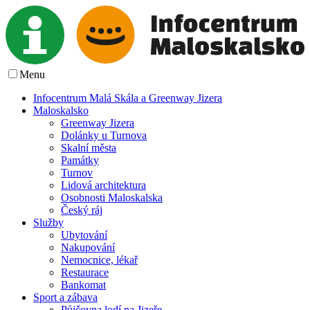
Menu
Infocentrum Malá Skála a Greenway Jizera
Maloskalsko
Greenway Jizera
Dolánky u Turnova
Skalní města
Památky
Turnov
Lidová architektura
Osobnosti Maloskalska
Český ráj
Služby
Ubytování
Nakupování
Nemocnice, lékař
Restaurace
Bankomat
Sport a zábava
Půjčovna lodí na Jizeře