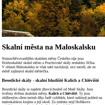
Skalní města na Maloskalsku
Nejnavštěvovanějším skalními městy Českého ráje jsou
Hruboskalské skalní město a Prachovské skály nedaleko Jičína.
V oblasti Maloskalska se však také nacházejí, sice menší, ale ne
méně zajímavá skalní městečka.
Besedické skály - skalní bludiště Kalich a Chléviště
Besedické skály se najdete jihovýchodně od Malé Skály. Jsou
tvořeny dvěma skalními městy,
Kalich a Chléviště
. Ty jsou
oblíbeným cílem turistů díky řadě vyhlídek, které nabízejí pohled na
maloskalskou krajinu a její okolí. Za zmínku stojí Hořákova