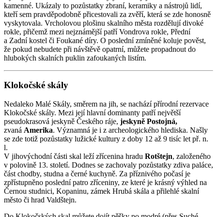
kamenné. Ukázaly to pozůstatky zbraní, keramiky a nástrojů lidí,
kteří sem pravděpodobně přicestovali za zvěří, která se zde honosně
vyskytovala. Vrcholovou plošinu skalního města rozdělují divoké
rokle, přičemž mezi nejznámější patří Vondrova rokle, Přední
a Zadní kostel či Foukané díry. O poslední zmíněné koluje pověst,
že pokud nebudete při návštěvě opatrní, můžete propadnout do
hlubokých skalních puklin zafoukaných listím.
Klokočské skály
Nedaleko Malé Skály, směrem na jih, se nachází přírodní rezervace
Klokočské skály. Mezi její hlavní dominanty patří největší
pseudokrasová jeskyně Českého ráje,
jeskyně Postojná,
zvaná
Amerika
. Významná je i z archeologického hlediska. Našly
se zde totiž pozůstatky lužické kultury z doby 12 až 9 tisíc let př. n.
l.
V jihovýchodní části skal leží zřícenina hradu
Rotštejn
, založeného
v polovině 13. století. Dodnes se zachovaly pozůstatky zdiva paláce,
část chodby, studna a černé kuchyně. Za příznivého počasí je
zpřístupněno poslední patro zříceniny, ze které je krásný výhled na
Černou studnici, Kopaninu, zámek Hrubá skála a přilehlé skalní
město či hrad Valdštejn.
Do Klokočských skal můžete dojít pěšky po modré (přes Suché