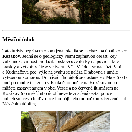
Měsíční údolí
Tato turisty neprávem opomíjená lokalita se nachází na úpatí kopce
Kozákov
. Jedná se o geologicky velmi zajímavou oblast, kdy
vulkanická činnost protlačila pískovcové desky na povrch, kde
praskly a vytvořily útesy ve tvaru "V". V údolí se nachází Babí
a Kudrnáčova pec, výše na svahu se nalézá Drábovna s uměle
vytesanou komorou. Do měsíčního údolí se dostanete z Malé Skály
buď po modré tur. zn. a v Klokočí odbočíte na Kozákov nebo
můžete zastavit autem v obci Vesec a po červené jít směrem na
Kozákov (do měsíčního údolí nevede značená cesta, pouze
polní/lesní cesta buď z obce Podhájí nebo odbočkou z červené nad
Měsíčním údolím).