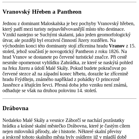
Vranovský Hřeben a Pantheon
Jednou z dominant Maloskalska je bez pochyby Vranovský hřeben,
který patří mezi turisty nejnavštěvovanější místo této destinace.
Vznikl nastejno se Suchými skalami, jako jeden geomorfologický
útvar, ale později byl erozivní činností Jizery rozdělen. Na
východním konci této dominanty stojí zřícenina hradu
Vranov
z 15.
století, jehož součástí je novogotický Pantheon z roku 1826. Na
hrad Vranov se dostanete po červené turistické značce. Při cestě
nesmíte opomenout vyhlídku Zahrádka, ze které se naskýtá pohled
na řeku Jizeru a údolí Malé Skály. Pokud budete pokračovat po
červené stezce až na západní konec hřbetu, dorazíte ke zřícenině
hradu Frýdštejn, známého například z pohádky O princezně
Jasněnce a létajícím ševci. Přesná doba jeho vzniku není známá,
odhaduje se však na druhou polovinu 14. století.
Drábovna
Nedaleko Malé Skály a vesnice Záborčí se nachází pozůstatky
hrádku a krásné skalní městečko Drábovna, které je častým cílem
nejen milovníků přírody, ale i historie. Některé skalní převisy
a jeskyně tohoto skalního města byly osídleny již v mladší době