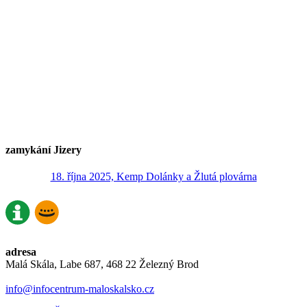
zamykání Jizery
18. října 2025, Kemp Dolánky a Žlutá plovárna
adresa
Malá Skála, Labe 687, 468 22 Železný Brod
info@infocentrum-maloskalsko.cz