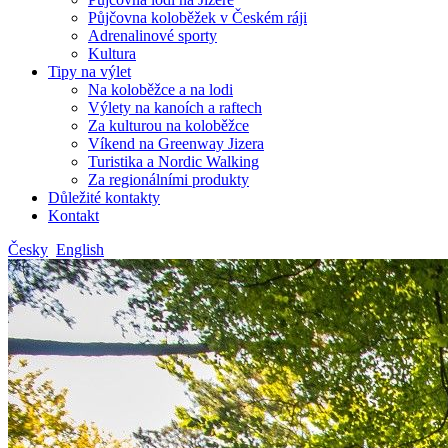
Půjčovna koloběžek v Českém ráji
Adrenalinové sporty
Kultura
Tipy na výlet
Na koloběžce a na lodi
Výlety na kanoích a raftech
Za kulturou na koloběžce
Víkend na Greenway Jizera
Turistika a Nordic Walking
Za regionálními produkty
Důležité kontakty
Kontakt
Česky
English