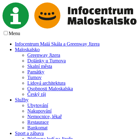
Menu
Infocentrum Malá Skála a Greenway Jizera
Maloskalsko
Greenway Jizera
Dolánky u Turnova
Skalní města
Památky
Turnov
Lidová architektura
Osobnosti Maloskalska
Český ráj
Služby
Ubytování
Nakupování
Nemocnice, lékař
Restaurace
Bankomat
Sport a zábava
Půjčovna lodí na Jizeře