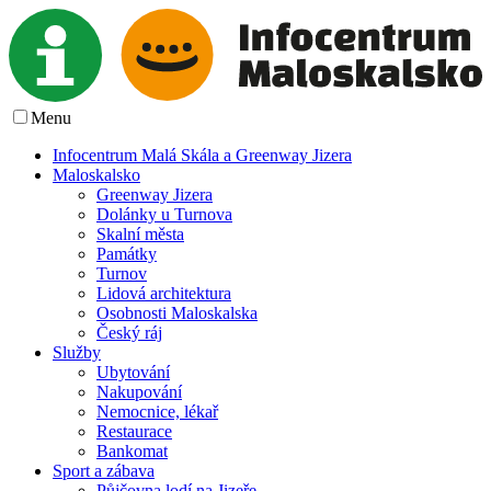
Menu
Infocentrum Malá Skála a Greenway Jizera
Maloskalsko
Greenway Jizera
Dolánky u Turnova
Skalní města
Památky
Turnov
Lidová architektura
Osobnosti Maloskalska
Český ráj
Služby
Ubytování
Nakupování
Nemocnice, lékař
Restaurace
Bankomat
Sport a zábava
Půjčovna lodí na Jizeře