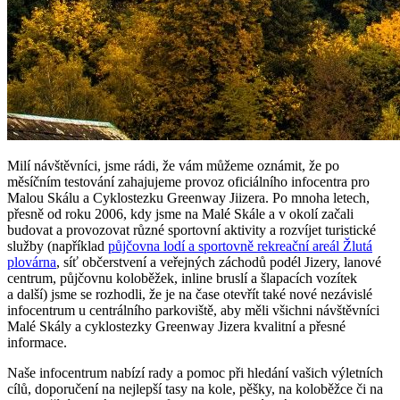
Milí návštěvníci, jsme rádi, že vám můžeme oznámit, že po
měsíčním testování zahajujeme provoz oficiálního infocentra pro
Malou Skálu a Cyklostezku Greenway Jiizera. Po mnoha letech,
přesně od roku 2006, kdy jsme na Malé Skále a v okolí začali
budovat a provozovat různé sportovní aktivity a rozvíjet turistické
služby (například
půjčovna lodí a sportovně rekreační areál Žlutá
plovárna
, síť občerstvení a veřejných záchodů podél Jizery, lanové
centrum, půjčovnu koloběžek, inline bruslí a šlapacích vozítek
a další) jsme se rozhodli, že je na čase otevřít také nové nezávislé
infocentrum u centrálního parkoviště, aby měli všichni návštěvníci
Malé Skály a cyklostezky Greenway Jizera kvalitní a přesné
informace.
Naše infocentrum nabízí rady a pomoc při hledání vašich výletních
cílů, doporučení na nejlepší tasy na kole, pěšky, na koloběžce či na