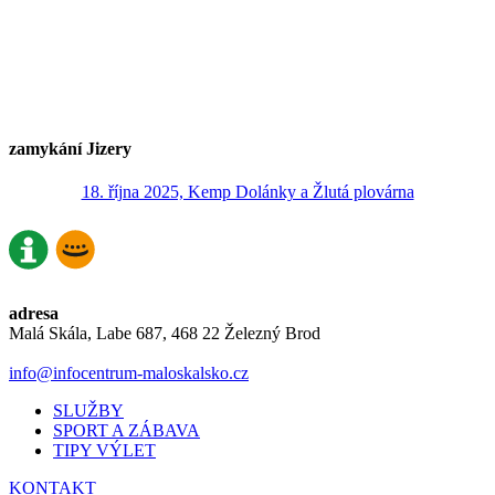
zamykání Jizery
18. října 2025, Kemp Dolánky a Žlutá plovárna
adresa
Malá Skála, Labe 687, 468 22 Železný Brod
info@infocentrum-maloskalsko.cz
SLUŽBY
SPORT A ZÁBAVA
TIPY VÝLET
KONTAKT