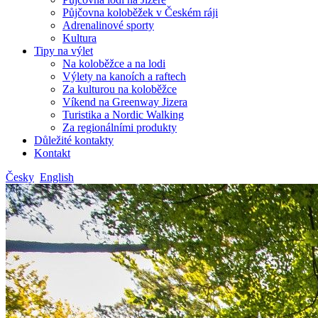
Půjčovna koloběžek v Českém ráji
Adrenalinové sporty
Kultura
Tipy na výlet
Na koloběžce a na lodi
Výlety na kanoích a raftech
Za kulturou na koloběžce
Víkend na Greenway Jizera
Turistika a Nordic Walking
Za regionálními produkty
Důležité kontakty
Kontakt
Česky
English