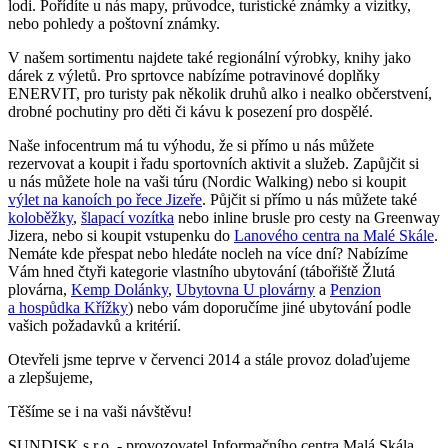
lodi. Pořídíte u nás mapy, průvodce, turistické známky a vizitky,
nebo pohledy a poštovní známky.
V našem sortimentu najdete také regionální výrobky, knihy jako
dárek z výletů. Pro sprtovce nabízíme potravinové doplňky
ENERVIT, pro turisty pak několik druhů alko i nealko občerstvení,
drobné pochutiny pro děti či kávu k posezení pro dospělé.
Naše infocentrum má tu výhodu, že si přímo u nás můžete
rezervovat a koupit i řadu sportovních aktivit a služeb. Zapůjčit si
u nás můžete hole na vaši túru (Nordic Walking) nebo si koupit
výlet na kanoích po řece Jizeře
. Půjčit si přímo u nás můžete také
koloběžky
,
šlapací vozítka
nebo inline brusle pro cesty na Greenway
Jizera, nebo si koupit vstupenku do
Lanového centra na Malé Skále
.
Nemáte kde přespat nebo hledáte nocleh na více dní? Nabízíme
Vám hned čtyři kategorie vlastního ubytování (tábořiště Žlutá
plovárna,
Kemp Dolánky
,
Ubytovna U plovárny
a
Penzion
a hospůdka Křížky
) nebo vám doporučíme jiné ubytování podle
vašich požadavků a kritérií.
Otevřeli jsme teprve v červenci 2014 a stále provoz dolaďujeme
a zlepšujeme,
Těšíme se i na vaši návštěvu!
SUNDISK s.r.o. - provozovatel Informačního centra Malá Skála