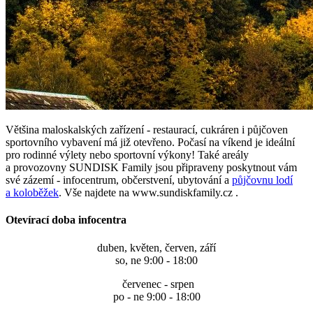
Většina maloskalských zařízení - restaurací, cukráren i půjčoven
sportovního vybavení má již otevřeno. Počasí na víkend je ideální
pro rodinné výlety nebo sportovní výkony! Také areály
a provozovny SUNDISK Family jsou připraveny poskytnout vám
své zázemí - infocentrum, občerstvení, ubytování a
půjčovnu lodí
a koloběžek
. Vše najdete na www.sundiskfamily.cz .
Otevírací doba infocentra
duben, květen, červen, září
so, ne 9:00 - 18:00
červenec - srpen
po - ne 9:00 - 18:00