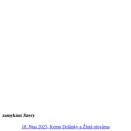
zamykání Jizery
18. října 2025, Kemp Dolánky a Žlutá plovárna