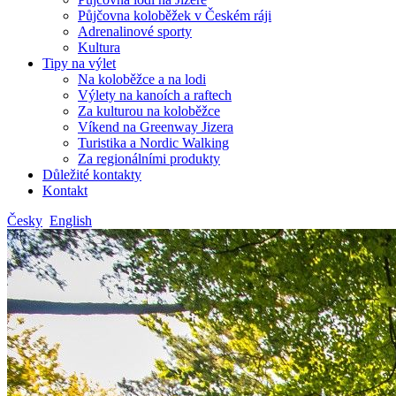
Půjčovna koloběžek v Českém ráji
Adrenalinové sporty
Kultura
Tipy na výlet
Na koloběžce a na lodi
Výlety na kanoích a raftech
Za kulturou na koloběžce
Víkend na Greenway Jizera
Turistika a Nordic Walking
Za regionálními produkty
Důležité kontakty
Kontakt
Česky
English