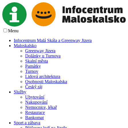
Menu
Infocentrum Malá Skála a Greenway Jizera
Maloskalsko
Greenway Jizera
Dolánky u Turnova
Skalní města
Památky
Turnov
Lidová architektura
Osobnosti Maloskalska
Český ráj
Služby
Ubytování
Nakupování
Nemocnice, lékař
Restaurace
Bankomat
Sport a zábava
Půjčovna lodí na Jizeře