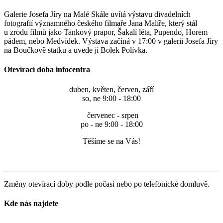
Galerie Josefa Jíry na Malé Skále uvítá výstavu divadelních
fotografií významného českého filmaře Jana Malíře, který stál
u zrodu filmů jako
Tankový prapor, Šakalí léta, Pupendo, Horem
pádem, nebo Medvídek.
Výstava začíná v 17:00 v galerii Josefa Jíry
na Boučkově statku a uvede jí Bolek Polívka.
Otevírací doba infocentra
duben, květen, červen, září
so, ne 9:00 - 18:00
červenec - srpen
po - ne 9:00 - 18:00
Těšíme se na Vás!
Změny otevírací doby podle počasí nebo po telefonické domluvě.
Kde nás najdete