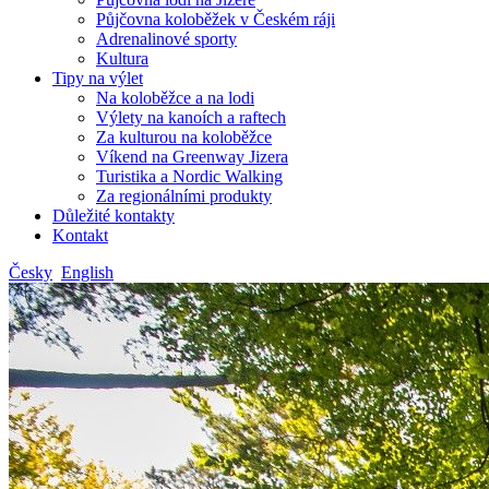
Půjčovna koloběžek v Českém ráji
Adrenalinové sporty
Kultura
Tipy na výlet
Na koloběžce a na lodi
Výlety na kanoích a raftech
Za kulturou na koloběžce
Víkend na Greenway Jizera
Turistika a Nordic Walking
Za regionálními produkty
Důležité kontakty
Kontakt
Česky
English