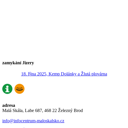
zamykání Jizery
18. října 2025, Kemp Dolánky a Žlutá plovárna
adresa
Malá Skála, Labe 687, 468 22 Železný Brod
info@infocentrum-maloskalsko.cz