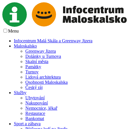
Menu
Infocentrum Malá Skála a Greenway Jizera
Maloskalsko
Greenway Jizera
Dolánky u Turnova
Skalní města
Památky
Turnov
Lidová architektura
Osobnosti Maloskalska
Český ráj
Služby
Ubytování
Nakupování
Nemocnice, lékař
Restaurace
Bankomat
Sport a zábava
Půjčovna lodí na Jizeře