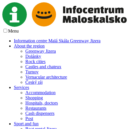
Menu
Information centre Malá Skála Greenway Jizera
About the region
Greenway Jizera
Dolánky
Rock cities
Castles and chateux
Turnov
Vernacular architecture
Český ráj
Services
Accommodation
Shopping
Hospitals, doctors
Restaurants
Cash dispensers
Post
Sport and fun
Boat rental Jizera