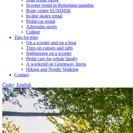
Scooter rental in Bohemian paradise
Rope centre SUNDISK
In-line skates rental
Pedal-car rental
Adrenalin sports
Culture
Tips for trips
On a scooter and on a boat
Trips on canoes and rafts
Sightseeing on a scooter
Pedal cars for whole family
A weekend on Greenway Jizera
Hiking and Nordic Walking
Contact
Česky
English